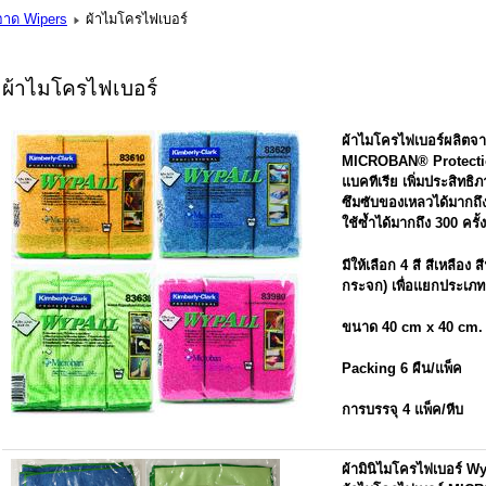
อาด Wipers
ผ้าไมโครไฟเบอร์
ผ้าไมโครไฟเบอร์
ผ้าไมโครไฟเบอร์ผลิตจา
MICROBAN® Protection เ
แบคทีเรีย เพิ่มประสิท
ซึมซับของเหลวได้มากถึ
ใช้ซ้ำได้มากถึง 300 ครั้ง
มีให้เลือก 4 สี สีเหลือง
กระจก) เพื่อแยกประเ
ขนาด 40 cm x 40 cm.
Packing 6 ผืน/แพ็ค
การบรรจุ 4 แพ็ค/หีบ
ผ้ามินิไมโครไฟเบอร์ W