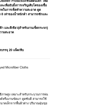
OBAN® Protectionชนิดผืนเล็ก เพื่อ
พื่อยับยั้งการเจริญเติบโตของเชื้อ
ธิภาพในการเช็ดทำความสะอาด ดูด
ง 8 เท่าของน้ำหนักผ้า สามารถซักและ
 สีฟ้า และสีเขียว(สำหรับงานเช็ดกระจก)
ความสะอาด
บรรจุ 20 แพ็ค/หีบ
d Microfiber Cloths
ทธิภาพสูง เหมาะสำหรับกระบวนการพ่น
์หรืองานขัดเงา ดูดซับดี สามารถใช้
นาดเล็กจากพื้นผิวต่าง ปริมาณฝุ่นขุย