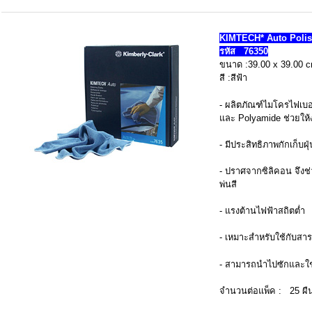
KIMTECH* Auto Polis
รหัส 76350
ขนาด :39.00 x 39.00 
สี :สีฟ้า
- ผลิตภัณฑ์ไมโครไฟเบอร
และ Polyamide ช่วยให้ง
- มีประสิทธิภาพกักเก็บฝุ
- ปราศจากซิลิคอน จึงช
พ่นสี
- แรงต้านไฟฟ้าสถิตต่ำ
- เหมาะสำหรับใช้กับสา
- สามารถนำไปซักและใช
จำนวนต่อแพ็ค : 25 ผื