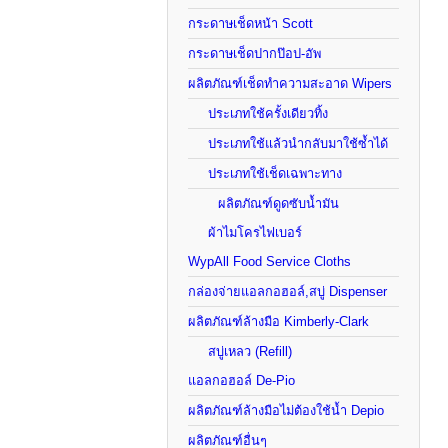
กระดาษเช็ดหน้า Scott
กระดาษเช็ดปากป๊อป-อัพ
ผลิตภัณฑ์เช็ดทำความสะอาด Wipers
ประเภทใช้ครั้งเดียวทิ้ง
ประเภทใช้แล้วนำกลับมาใช้ซ้ำได้
ประเภทใช้เช็ดเฉพาะทาง
ผลิตภัณฑ์ดูดซับน้ำมัน
ผ้าไมโครไฟเบอร์
WypAll Food Service Cloths
กล่องจ่ายแอลกอฮอล์,สบู่ Dispenser
ผลิตภัณฑ์ล้างมือ Kimberly-Clark
สบู่เหลว (Refill)
แอลกอฮอล์ De-Pio
ผลิตภัณฑ์ล้างมือไม่ต้องใช้น้ำ Depio
ผลิตภัณฑ์อื่นๆ