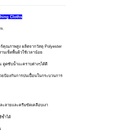
hing Cloths
cm.
์คุณภาพสูง ผลิตจากวัสดุ Polyester
านเช็ดพื้นผิวใช้เวลาน้อย
่น ดูดซับน้ำแะคราบต่างๆได้ดี
่วยป้องกันการปนเปื้อนในกระบวนการ
รละลายและครีมขัดเคลือบเงา
้ซ้ำได้
น