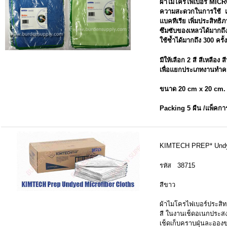
ผ้าไมโครไฟเบอร์ MICR
ความสะดวกในการใช้ และเ
แบคทีเรีย เพิ่มประสิท
ซึมซับของเหลวได้มากถึ
ใช้ซ้ำได้มากถึง 300 ครั้ง
มีให้เลือก 2 สี สีเหลือง
เพื่อแยกประเภทงานทำ
ขนาด 20 cm x 20 cm.
Packing 5 ผืน /แพ็ค
การ
KIMTECH PREP* Undye
รหัส 38715
สีขาว
ผ้าไมโครไฟเบอร์ประสิ
สี ในงานเช็ดอเนกประสงค
เช็ดเก็บคราบฝุ่นละอองข